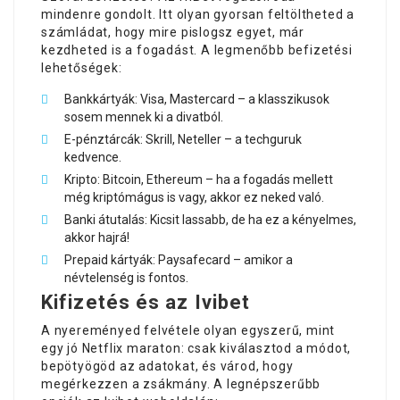
mindenre gondolt. Itt olyan gyorsan feltöltheted a
számládat, hogy mire pislogsz egyet, már
kezdheted is a fogadást. A legmenőbb befizetési
lehetőségek:
Bankkártyák: Visa, Mastercard – a klasszikusok
sosem mennek ki a divatból.
E-pénztárcák: Skrill, Neteller – a techguruk
kedvence.
Kripto: Bitcoin, Ethereum – ha a fogadás mellett
még kriptómágus is vagy, akkor ez neked való.
Banki átutalás: Kicsit lassabb, de ha ez a kényelmes,
akkor hajrá!
Prepaid kártyák: Paysafecard – amikor a
névtelenség is fontos.
Kifizetés és az Ivibet
A nyereményed felvétele olyan egyszerű, mint
egy jó Netflix maraton: csak kiválasztod a módot,
bepötyögöd az adatokat, és várod, hogy
megérkezzen a zsákmány. A legnépszerűbb