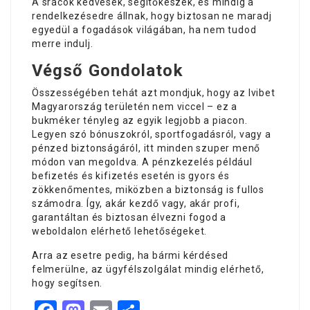
A srácok kedvesek, segítőkészek, és mindig a
rendelkezésedre állnak, hogy biztosan ne maradj
egyedül a fogadások világában, ha nem tudod
merre indulj.
Végső Gondolatok
Összességében tehát azt mondjuk, hogy az Ivibet
Magyarország területén nem viccel – ez a
bukméker tényleg az egyik legjobb a piacon.
Legyen szó bónuszokról, sportfogadásról, vagy a
pénzed biztonságáról, itt minden szuper menő
módon van megoldva. A pénzkezelés például
befizetés és kifizetés esetén is gyors és
zökkenőmentes, miközben a biztonság is fullos
számodra. Így, akár kezdő vagy, akár profi,
garantáltan és biztosan élvezni fogod a
weboldalon elérhető lehetőségeket.
Arra az esetre pedig, ha bármi kérdésed
felmerülne, az ügyfélszolgálat mindig elérhető,
hogy segítsen.