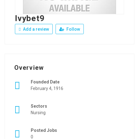
Ivybet9
Add a review
Follow
Overview
Founded Date
February 4, 1916
Sectors
Nursing
Posted Jobs
0