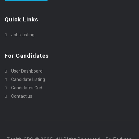
Quick Links
Jobs Listing
For Candidates
User Dashboard
Candidate Listing
Candidates Grid
Contact us