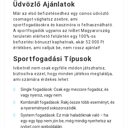
Üdvözlő Ajánlatok
Már az első befizetésedhez egy csinos üdvözlő
csomagot vághatsz zsebre, ami
sportfogadásokra és kaszinóra is felhasználható.
A sportfogadók ugyanis az IviBet Magyarország
területén elérhető felületén egy 100%-os
befizetési bónuszt kaphatnak, akár 52 000 Ft
értékben, ami valljuk be, nem rossz ajánlat!
Sportfogadási Típusok
Ivibetnél nem csak egyféle módon játszhatsz,
biztosítva ezzel, hogy minden játékos megtalálja,
ami számára érdekes lehet:
Single fogadások: Csak egy meccsre fogadsz, és
vagy nyersz, vagy nem.
Kombinált fogadások: Rakj össze több eseményt, és
a nyereményed sokszorozódik.
System fogadások: Ez már haladóknak való – ha
egy-egy tipp nem jön be, még mindig nyerhetsz az
ivybet.com
weboldalán.