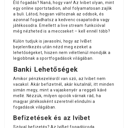
Élő fogadás? Naná, hogy van! Az Ivibet olyan, mint
egy online sportstadion, ahol folyamatosan zajlik
a buli. Látod, hogyan változnak az oddsok, és
azonnal fogadhatsz a kedvenc csapatodra vagy
játékosodra. Emellett a live stream funkcióval
még nézheted is a meccseket – kell ennél több?
Külön tudjuk is javasolni, hogy az IviBet
bejelentkezés után nézd meg ezeket a
lehetőségeket, hiszen nem véletlenül mondják a
legjobbnak a sportfogadások világában.
Banki Lehetőségek
Amikor pénzkezelésről van szó, az Ivibet nem
vacakol. Akár befizetnél, akár kiutalnál, itt minden
simán megy, mint a vajaskenyér a reggeli kávé
mellé. Nézzük, milyen opciók várnak rád, ha
magyar játékosként szeretnél elindulni a
fogadások világában.
Befizetések és az Ivibet
Szóval befizetés? Az IviBet fogadóiroda