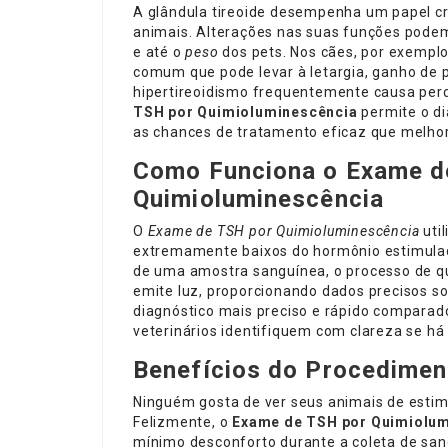
A glândula tireoide desempenha um papel cr
animais. Alterações nas suas funções pode
e até o
peso
dos pets. Nos cães, por exemplo
comum que pode levar à letargia, ganho de p
hipertireoidismo frequentemente causa per
TSH por Quimioluminescência
permite o d
as chances de tratamento eficaz que melhor
Como Funciona o Exame d
Quimioluminescência
O
Exame de TSH por Quimioluminescência
uti
extremamente baixos do hormônio estimulado
de uma amostra sanguínea, o processo de q
emite luz, proporcionando dados precisos so
diagnóstico mais preciso e rápido comparado
veterinários identifiquem com clareza se h
Benefícios do Procedimen
Ninguém gosta de ver seus animais de esti
Felizmente, o
Exame de TSH por Quimiolu
mínimo desconforto durante a coleta de sang