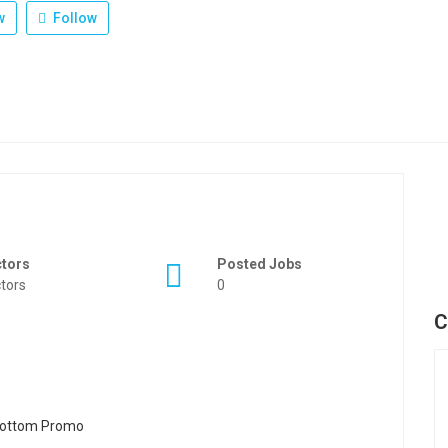
w
Follow
ctors
Posted Jobs
tors
0
C