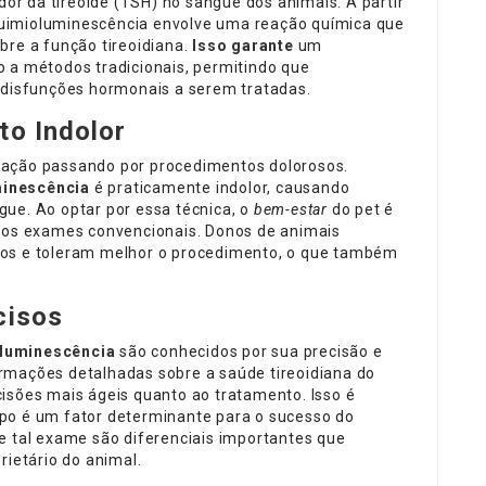
r da tireoide (TSH) no sangue dos animais. A partir
uimioluminescência envolve uma reação química que
bre a função tireoidiana.
Isso garante
um
 a métodos tradicionais, permitindo que
á disfunções hormonais a serem tratadas.
to Indolor
mação passando por procedimentos dolorosos.
minescência
é praticamente indolor, causando
ue. Ao optar por essa técnica, o
bem-estar
do pet é
 aos exames convencionais. Donos de animais
mos e toleram melhor o procedimento, o que também
cisos
luminescência
são conhecidos por sua precisão e
rmações detalhadas sobre a saúde tireoidiana do
isões mais ágeis quanto ao tratamento. Isso é
po é um fator determinante para o sucesso do
e tal exame são diferenciais importantes que
rietário do animal.