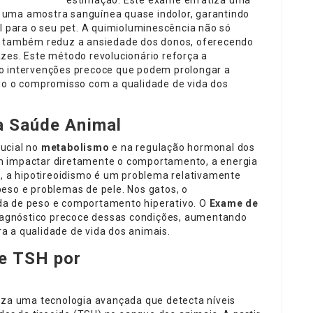
estimação. Este exame enfatiza uma
 uma amostra sanguínea quase indolor, garantindo
el para o seu pet. A quimioluminescência não só
as também reduz a ansiedade dos donos, oferecendo
zes. Este método revolucionário reforça a
o intervenções precoce que podem prolongar a
ndo o compromisso com a qualidade de vida dos
a Saúde Animal
ucial no
metabolismo
e na regulação hormonal dos
m impactar diretamente o comportamento, a energia
, a hipotireoidismo é um problema relativamente
eso e problemas de pele. Nos gatos, o
da de peso e comportamento hiperativo. O
Exame de
iagnóstico precoce dessas condições, aumentando
a a qualidade de vida dos animais.
e TSH por
liza uma tecnologia avançada que detecta níveis