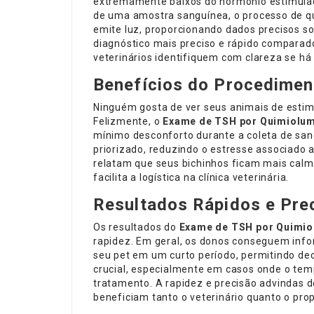
extremamente baixos do hormônio estimulado
de uma amostra sanguínea, o processo de q
emite luz, proporcionando dados precisos so
diagnóstico mais preciso e rápido comparado
veterinários identifiquem com clareza se h
Benefícios do Procedimen
Ninguém gosta de ver seus animais de esti
Felizmente, o
Exame de TSH por Quimiolu
mínimo desconforto durante a coleta de sang
priorizado, reduzindo o estresse associado
relatam que seus bichinhos ficam mais cal
facilita a logística na clínica veterinária.
Resultados Rápidos e Pre
Os resultados do
Exame de TSH por Quimio
rapidez. Em geral, os donos conseguem info
seu pet em um curto período, permitindo dec
crucial, especialmente em casos onde o tem
tratamento. A rapidez e precisão advindas d
beneficiam tanto o veterinário quanto o prop