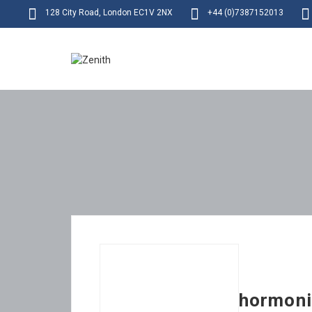
128 City Road, London EC1V 2NX
+44 (0)7387152013
hormoni