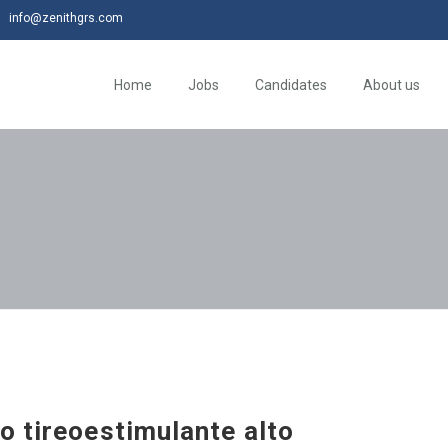
info@zenithgrs.com
Home
Jobs
Candidates
About us
o tireoestimulante alto